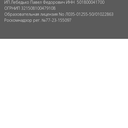
ИП Лебедько Павел Федорович ИНН 501800041700
ОГРНИП 321508100479108
Образовательная лицензия No Л035-01255-50/01022863
Роскомнадзор рег. №77-23-155097